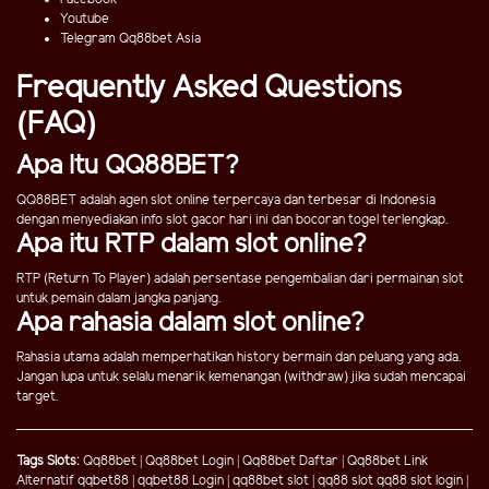
Youtube
Telegram Qq88bet Asia
Frequently Asked Questions
(FAQ)
Apa Itu QQ88BET?
QQ88BET adalah agen slot online terpercaya dan terbesar di Indonesia
dengan menyediakan info slot gacor hari ini dan bocoran togel terlengkap.
Apa itu RTP dalam slot online?
RTP (Return To Player) adalah persentase pengembalian dari permainan slot
untuk pemain dalam jangka panjang.
Apa rahasia dalam slot online?
Rahasia utama adalah memperhatikan history bermain dan peluang yang ada.
Jangan lupa untuk selalu menarik kemenangan (withdraw) jika sudah mencapai
target.
Tags Slots:
Qq88bet
|
Qq88bet Login
|
Qq88bet Daftar
|
Qq88bet Link
Alternatif
qqbet88
|
qqbet88 Login
|
qq88bet slot
|
qq88 slot
qq88 slot login
|