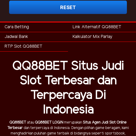
RESET
Cara Betting
Link Alternatif QQ88BET
Jadwal Bank
Kalkulator Mix Parlay
RTP Slot QQ88BET
QQ88BET Situs Judi
Slot Terbesar dan
Terpercaya Di
Indonesia
QQ88BET
atau
QQ88BET LOGIN
merupakan
Situs Agen Judi Slot Online
Terbesar
dan terpercaya di Indonesia. Dengan pilihan game beragam, kami
menghadirkan puluhan game terbaik di bidangnya seperti sportsbook,